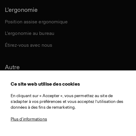
L'ergonomie
Position assise ergonomique
L'ergonomie au bureau
Étirez-vous avec nous
Autre
Durabilité
Ce site web utilise des cookies
Certifications
En cliquant sur « Accepter », vous permettez au site de
s’adapter à vos préférences et vous acceptez l’utilisation des
Matériaux
données à des fins de remarketing.
Téléchargementes
Plus d'informations