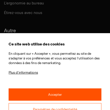
L'ergonomie au bureau
Étirez-vous avec nous
Autre
Durabilité
Ce site web utilise des cookies
Certifications
En cliquant sur « Accepter », vous permettez au site de
s’adapter à vos préférences et vous acceptez l’utilisation des
Matériaux
données à des fins de remarketing.
Téléchargementes
Plus d'informations
Accepter
© 2021 RIM a.s./ Tous droits réservés / Webdesign by
Studio 9
Paramètres de confidentialité