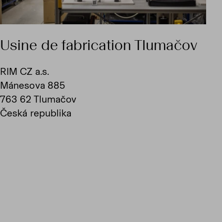
Usine de fabrication Tlumačov
RIM CZ a.s.
Mánesova 885
763 62 Tlumačov
Česká republika