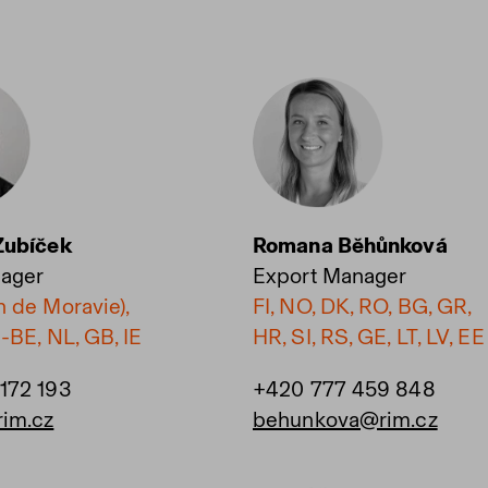
Zubíček
Romana Běhůnková
ager
Export Manager
 de Moravie),
FI, NO, DK, RO, BG, GR,
-BE, NL, GB, IE
HR, SI, RS, GE, LT, LV, EE
172 193
+420 777 459 848
im.cz
behunkova@rim.cz