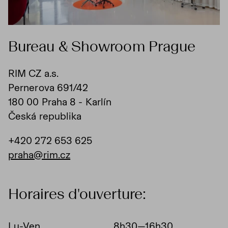
Bureau & Showroom Prague
RIM CZ a.s.
Pernerova 691/42
180 00 Praha 8 - Karlín
Česká republika
+420 272 653 625
praha@rim.cz
Horaires d'ouverture:
Lu-Ven
8h30—16h30