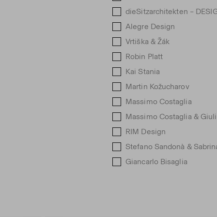
dieSitzarchitekten – DE
Alegre Design
Vrtiška & Žák
Robin Platt
Kai Stania
Martin Kožucharov
Massimo Costaglia
Massimo Costaglia & Giuli
RIM Design
Stefano Sandonà & Sabrina
Giancarlo Bisaglia