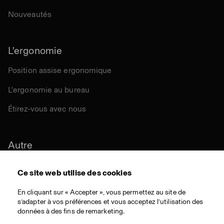
Nouveautés
L'ergonomie
Position assise ergonomique
L'ergonomie au bureau
Étirez-vous avec nous
Autre
Durabilité
Ce site web utilise des cookies
Certifications
En cliquant sur « Accepter », vous permettez au site de
s’adapter à vos préférences et vous acceptez l’utilisation des
Matériaux
données à des fins de remarketing.
Téléchargementes