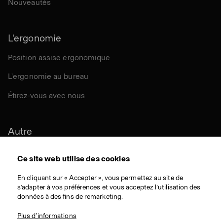
Nouveautés
L'ergonomie
Position assise ergonomique
L'ergonomie au bureau
Étirez-vous avec nous
Autre
Durabilité
Ce site web utilise des cookies
Certifications
En cliquant sur « Accepter », vous permettez au site de
s’adapter à vos préférences et vous acceptez l’utilisation des
Matériaux
données à des fins de remarketing.
Téléchargementes
Plus d'informations