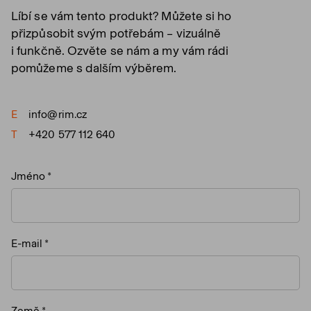
Líbí se vám tento produkt? Můžete si ho
přizpůsobit svým potřebám – vizuálně
i funkčně. Ozvěte se nám a my vám rádi
pomůžeme s dalším výběrem.
E
info@rim.cz
T
+420 577 112 640
Jméno
E-mail
Země