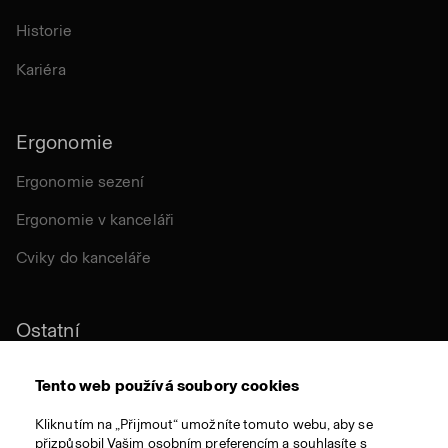
Historie
Kariéra
Ergonomie
Ergonomie sezení
Ergonomie v kanceláři
Cviky do kanceláře
Ostatní
Udržitelnost
Tento web používá soubory cookies
Certifikace
Kliknutím na „Přijmout“ umožníte tomuto webu, aby se
přizpůsobil Vašim osobním preferencím a souhlasíte s
Látky a materiály