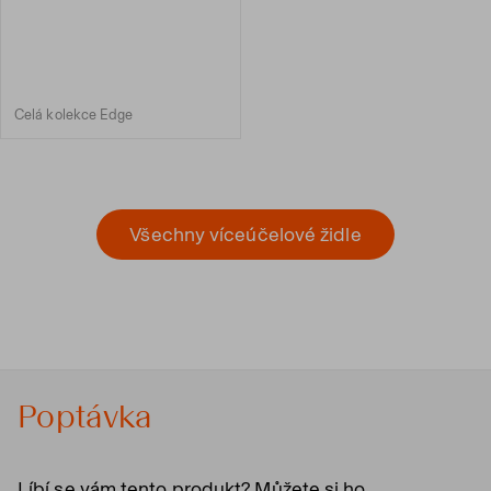
Celá kolekce Edge
Všechny víceúčelové židle
Poptávka
Líbí se vám tento produkt? Můžete si ho