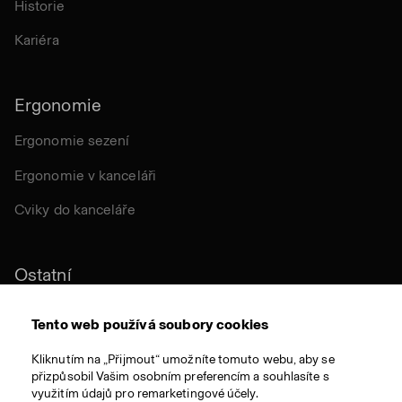
Historie
Kariéra
Ergonomie
Ergonomie sezení
Ergonomie v kanceláři
Cviky do kanceláře
Ostatní
Udržitelnost
Tento web používá soubory cookies
Certifikace
Kliknutím na „Přijmout“ umožníte tomuto webu, aby se
přizpůsobil Vašim osobním preferencím a souhlasíte s
Látky a materiály
využitím údajů pro remarketingové účely.