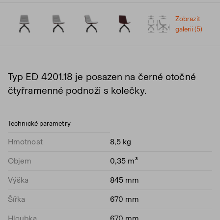
Zobrazit
galerii (5)
Typ ED 4201.18 je posazen na černé otočné
čtyřramenné podnoži s kolečky.
Technické parametry
Hmotnost
8,5 kg
Objem
0,35 m³
Výška
845 mm
Šířka
670 mm
Hloubka
670 mm