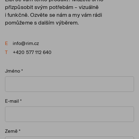
přizpůsobit svým potřebám – vizuálně
i funkčně. Ozvěte se nám a my vám rádi
pomůžeme s dalším výběrem.
E
info@rim.cz
T
+420 577 112 640
Jméno
E-mail
Země