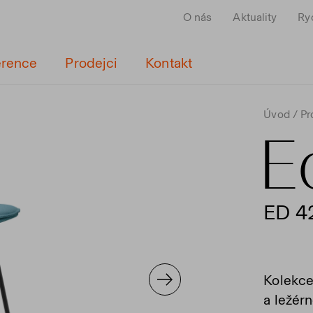
O nás
Aktuality
Ry
erence
Prodejci
Kontakt
Úvod
Pr
E
ED 42
Kolekce
a ležérn