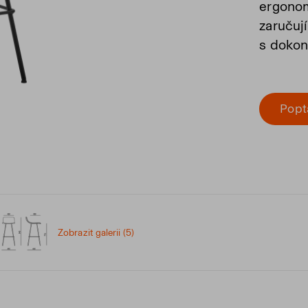
ergonom
zaručuj
s dokona
Popt
Zobrazit galerii (5)