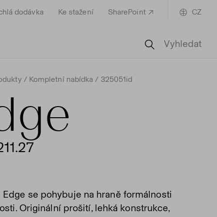
chlá dodávka
Ke stažení
SharePoint
CZ
Vyhledat
odukty
Kompletní nabídka
325051id
dge
11.27
 Edge se pohybuje na hraně formálnosti
osti. Originální prošití, lehká konstrukce,