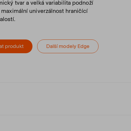
ický tvar a velká variabilita podnoží
í maximální univerzálnost hraničící
lostí.
at produkt
Další modely Edge