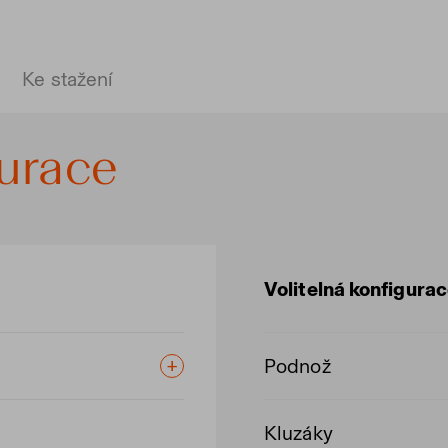
Ke stažení
gurace
Volitelná konfigura
Podnož
Kluzáky