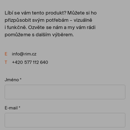
Líbí se vám tento produkt? Můžete si ho
přizpůsobit svým potřebám – vizuálně
i funkčně. Ozvěte se nám a my vám rádi
pomůžeme s dalším výběrem.
E
info@rim.cz
T
+420 577 112 640
Jméno
E-mail