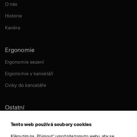
O nás
Historie
Kariéra
Ergonomie
Ergonomie sezení
Ergonomie v kanceláři
Cviky do kanceláře
Ostatní
Udržitelnost
Tento web používá soubory cookies
Certifikace
Kliknutím na „Přijmout“ umožníte tomuto webu, aby se