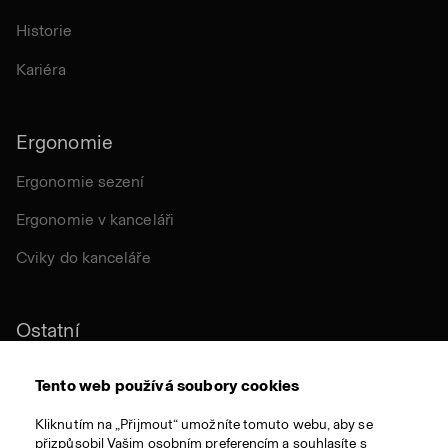
Historie
Kariéra
Ergonomie
Ergonomie sezení
Ergonomie v kanceláři
Cviky do kanceláře
Ostatní
Udržitelnost
Tento web používá soubory cookies
Certifikace
Kliknutím na „Přijmout“ umožníte tomuto webu, aby se
přizpůsobil Vašim osobním preferencím a souhlasíte s
Látky a materiály