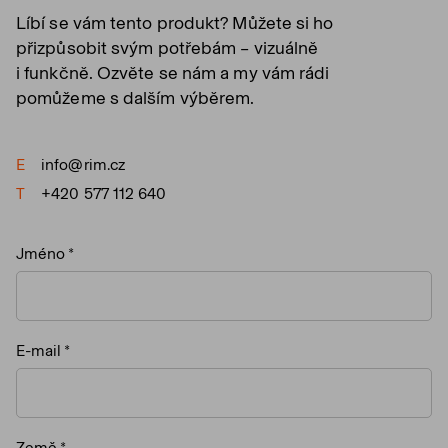
Líbí se vám tento produkt? Můžete si ho
přizpůsobit svým potřebám – vizuálně
i funkčně. Ozvěte se nám a my vám rádi
pomůžeme s dalším výběrem.
E
info@rim.cz
T
+420 577 112 640
Jméno
E-mail
Země