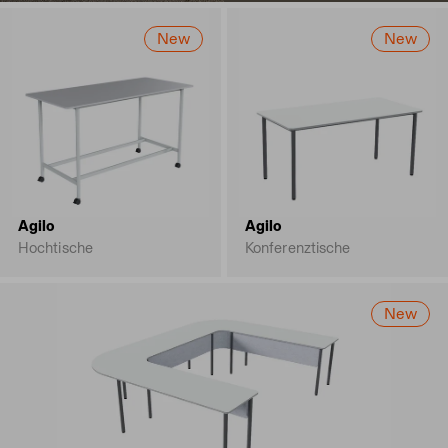
New
New
Agilo
Agilo
Hochtische
Konferenztische
New