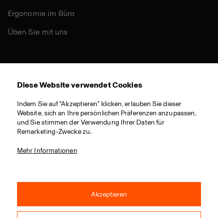
Ergonomie im Büro
Üben Sie mit uns
Andere
Diese Website verwendet Cookies
Nachhaltigkeit
Indem Sie auf "Akzeptieren" klicken, erlauben Sie dieser
Zertifikate
Website, sich an Ihre persönlichen Präferenzen anzupassen,
und Sie stimmen der Verwendung Ihrer Daten für
Materialien
Remarketing-Zwecke zu.
Download
Mehr Informationen
Akzeptieren
© 2021 RIM CZ a.s. / Alle Rechte vorbehalten / Webdesign von
Studio 9