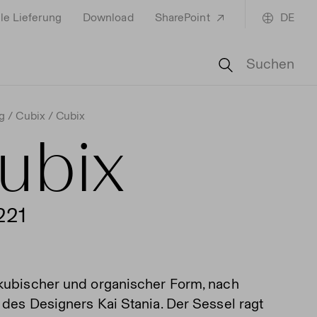
le Lieferung
Download
SharePoint
DE
Suchen
g
Cubix
Cubix
ubix
221
kubischer und organischer Form, nach
 des Designers Kai Stania. Der Sessel ragt