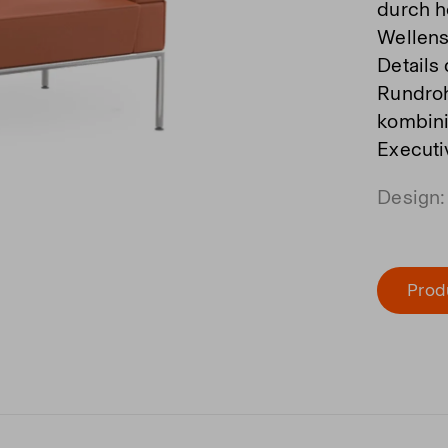
durch h
Wellens
Details
Rundroh
kombini
Executi
Design:
Prod