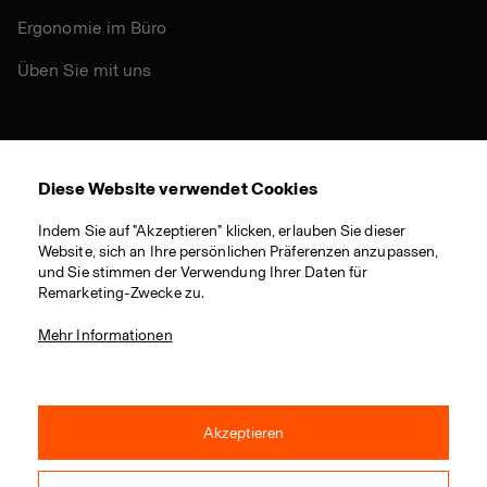
Ergonomie im Büro
Üben Sie mit uns
Andere
Diese Website verwendet Cookies
Nachhaltigkeit
Indem Sie auf "Akzeptieren" klicken, erlauben Sie dieser
Zertifikate
Website, sich an Ihre persönlichen Präferenzen anzupassen,
und Sie stimmen der Verwendung Ihrer Daten für
Materialien
Remarketing-Zwecke zu.
Download
Mehr Informationen
Akzeptieren
© 2021 RIM CZ a.s. / Alle Rechte vorbehalten / Webdesign von
Studio 9