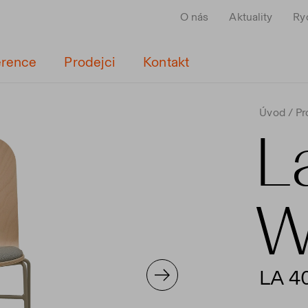
O nás
Aktuality
Ry
erence
Prodejci
Kontakt
Úvod
Pr
L
W
LA 4