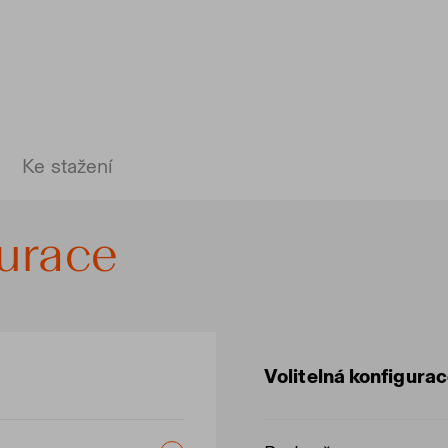
Ke stažení
gurace
Volitelná konfigura