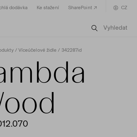
chlá dodávka
Ke stažení
SharePoint
CZ
Vyhledat
odukty
Víceúčelové židle
342287id
ambda
ood
012.070