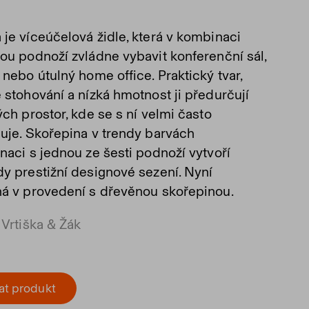
je víceúčelová židle, která v kombinaci
ou podnoží zvládne vybavit konferenční sál,
nebo útulný home office. Praktický tvar,
 stohování a nízká hmotnost ji předurčují
ch prostor, kde se s ní velmi často
uje. Skořepina v trendy barvách
naci s jednou ze šesti podnoží vytvoří
y prestižní designové sezení. Nyní
á v provedení s dřevěnou skořepinou.
 Vrtiška & Žák
at produkt