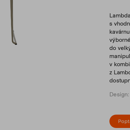
Lambda 
s vhodn
kavárnu 
výborné
do velký
manipul
v kombi
z Lambd
dostupn
Design:
Popt