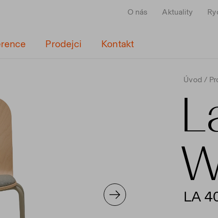
O nás
Aktuality
Ry
erence
Prodejci
Kontakt
Úvod
Pr
L
W
LA 4