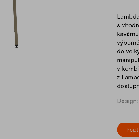
Lambda 
s vhodn
kavárnu 
výborné
do velký
manipul
v kombi
z Lambd
dostupn
Design:
Popt