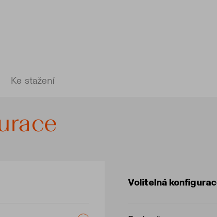
Ke stažení
gurace
Volitelná konfigura