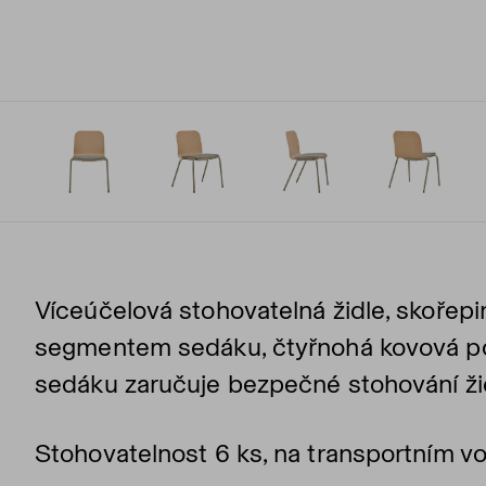
Víceúčelová stohovatelná židle, skoře
segmentem sedáku, čtyřnohá kovová pod
sedáku zaručuje bezpečné stohování žid
Stohovatelnost 6 ks, na transportním vo