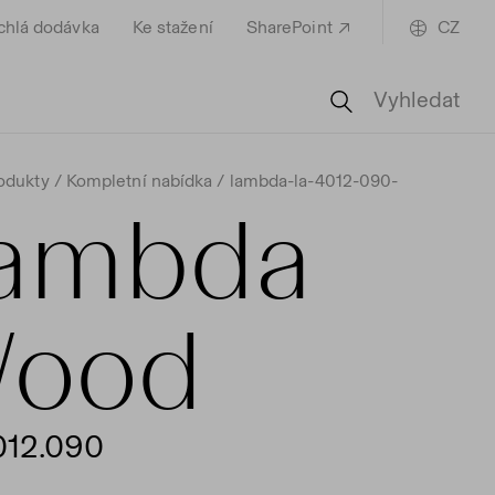
chlá dodávka
Ke stažení
SharePoint
CZ
Vyhledat
odukty
Kompletní nabídka
lambda-la-4012-090-
ambda
ood
012.090