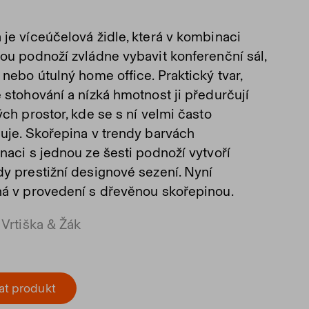
je víceúčelová židle, která v kombinaci
ou podnoží zvládne vybavit konferenční sál,
nebo útulný home office. Praktický tvar,
 stohování a nízká hmotnost ji předurčují
ch prostor, kde se s ní velmi často
uje. Skořepina v trendy barvách
naci s jednou ze šesti podnoží vytvoří
y prestižní designové sezení. Nyní
á v provedení s dřevěnou skořepinou.
 Vrtiška & Žák
at produkt