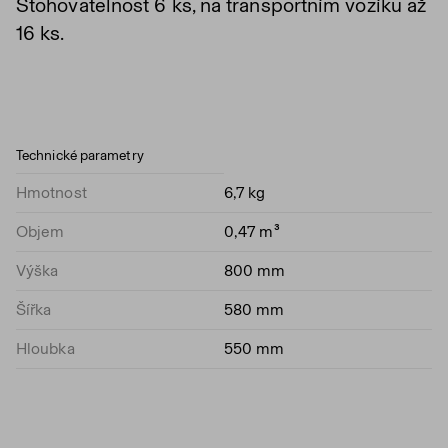
Stohovatelnost 6 ks, na transportním vozíku až
16 ks.
Technické parametry
Hmotnost
6,7 kg
Objem
0,47 m³
Výška
800 mm
Šířka
580 mm
Hloubka
550 mm