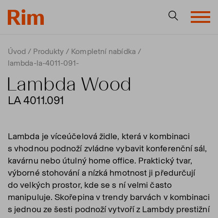
Úvod
Produkty
Kompletní nabídka
lambda-la-4011-091-
Lambda Wood
LA 4011.091
Lambda je víceúčelová židle, která v kombinaci
s vhodnou podnoží zvládne vybavit konferenční sál,
kavárnu nebo útulný home office. Praktický tvar,
výborné stohování a nízká hmotnost ji předurčují
do velkých prostor, kde se s ní velmi často
manipuluje. Skořepina v trendy barvách v kombinaci
s jednou ze šesti podnoží vytvoří z Lambdy prestižní