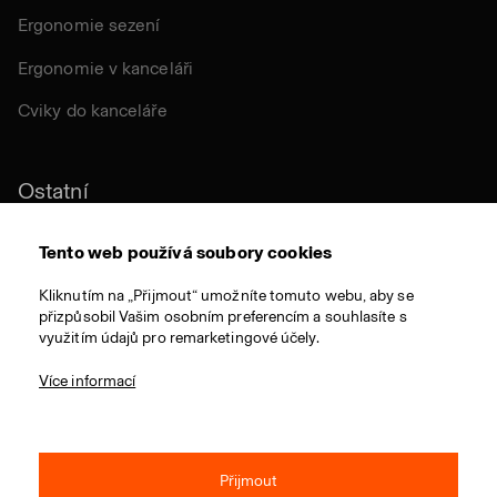
Ergonomie sezení
Ergonomie v kanceláři
Cviky do kanceláře
Ostatní
Udržitelnost
Tento web používá soubory cookies
Certifikace
Kliknutím na „Přijmout“ umožníte tomuto webu, aby se
přizpůsobil Vašim osobním preferencím a souhlasíte s
Látky a materiály
využitím údajů pro remarketingové účely.
Ocenění
Více informací
Přijmout