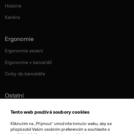
Historie
Kariéra
Ergonomie
Ergonomie sezení
Ergonomie v kanceláři
Cviky do kanceláře
Ostatní
Udržitelnost
Tento web používá soubory cookies
Certifikace
Kliknutím na „Přijmout“ umožníte tomuto webu, aby se
přizpůsobil Vašim osobním preferencím a souhlasíte s
Látky a materiály