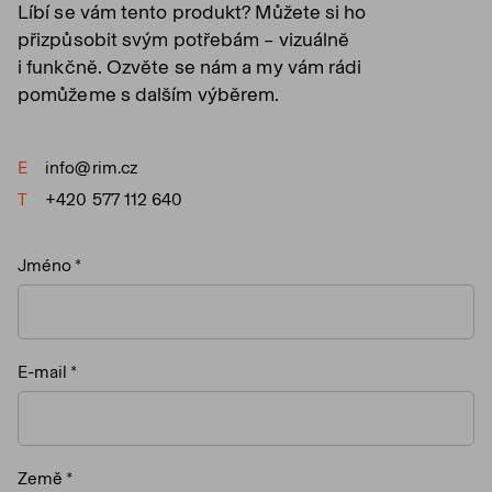
Líbí se vám tento produkt? Můžete si ho
přizpůsobit svým potřebám – vizuálně
i funkčně. Ozvěte se nám a my vám rádi
pomůžeme s dalším výběrem.
E
info@rim.cz
T
+420 577 112 640
Jméno
E-mail
Země