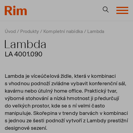
Úvod
Produkty
Kompletní nabídka
Lambda
Lambda
LA 4001.090
Lambda je víceúčelová židle, která v kombinaci
s vhodnou podnoží zvládne vybavit konferenční sál,
kavárnu nebo útulný home office. Praktický tvar,
výborné stohování a nízká hmotnost ji předurčují
do velkých prostor, kde se s ní velmi často
manipuluje. Skořepina v trendy barvách v kombinaci
s jednou ze šesti podnoží vytvoří z Lambdy prestižní
designové sezení.