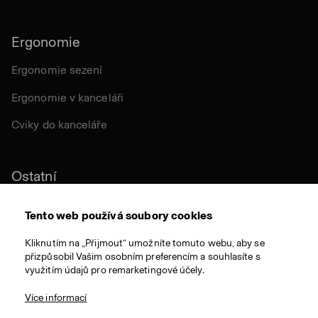
Ergonomie
Ergonomie sezení
Ergonomie v kanceláři
Cviky do kanceláře
Ostatní
Udržitelnost
Tento web používá soubory cookies
Certifikace
Kliknutím na „Přijmout“ umožníte tomuto webu, aby se
přizpůsobil Vašim osobním preferencím a souhlasíte s
Látky a materiály
využitím údajů pro remarketingové účely.
Ocenění
Více informací