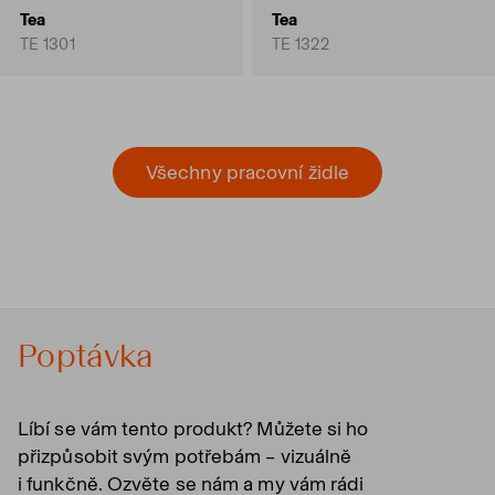
Tea
Tea
TE 1301
TE 1322
Všechny pracovní židle
Poptávka
Líbí se vám tento produkt? Můžete si ho
přizpůsobit svým potřebám – vizuálně
i funkčně. Ozvěte se nám a my vám rádi