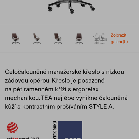
Zobrazit
galerii (5)
Celočalouněné manažerské křeslo s nízkou
zádovou opěrou. Křeslo je posazené
na pětiramenném kříži s ergorelax
mechanikou. TEA nejlépe vynikne čalouněná
kůží s kontrastním prošíváním STYLE A.