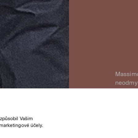
Massimo 
neodmys
Massimo
od Giul
dávají p
izpůsobil Vašim
marketingové účely.
Prod