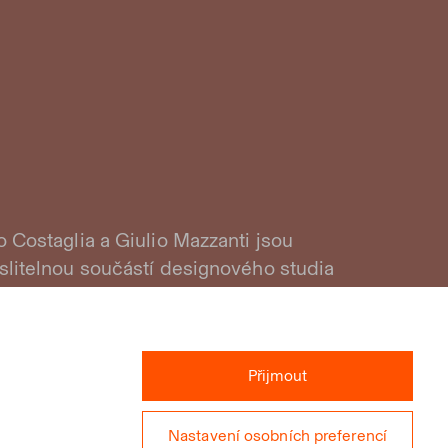
Costaglia a Giulio Mazzanti jsou
litelnou součástí designového studia
 Costaglia Design Group. Grafické návrhy
ia ve spojení s technickým řešením Massima
roduktům unikátní vzhled a vlastnosti.
Přijmout
ukty designéra
Nastavení osobních preferencí