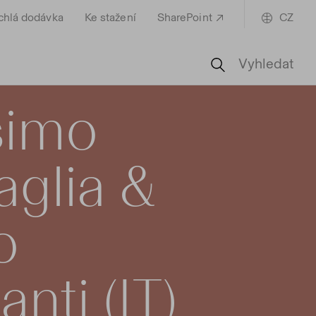
chlá dodávka
Ke stažení
SharePoint
CZ
Vyhledat
simo
aglia &
o
nti (IT)