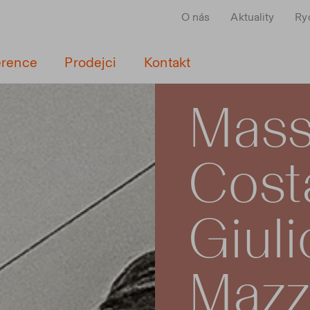
O nás
Aktuality
Ry
erence
Prodejci
Kontakt
Mas
Cost
Giuli
Mazza