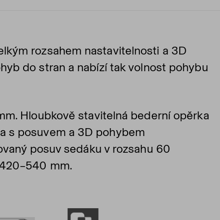
lkým rozsahem nastavitelnosti a 3D
yb do stran a nabízí tak volnost pohybu
mm. Hloubkově stavitelná bederní opěrka
ka s posuvem a 3D pohybem
rovaný posuv sedáku v rozsahu 60
 420
–540
mm.