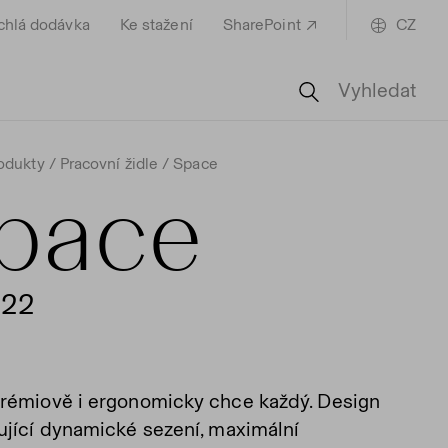
chlá dodávka
Ke stažení
SharePoint
CZ
Vyhledat
odukty
Pracovní židle
Space
pace
522
rémiově i ergonomicky chce každý. Design
ující dynamické sezení, maximální