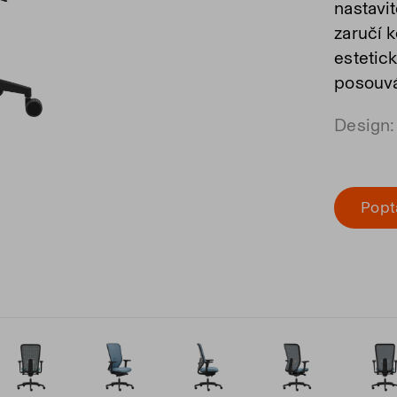
nastavi
zaručí 
estetic
posouvá
Design:
Popt