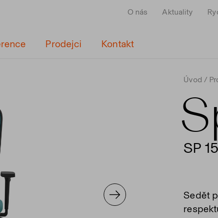
O nás
Aktuality
Ry
erence
Prodejci
Kontakt
Úvod
Pr
S
SP 1
Sedět p
respekt