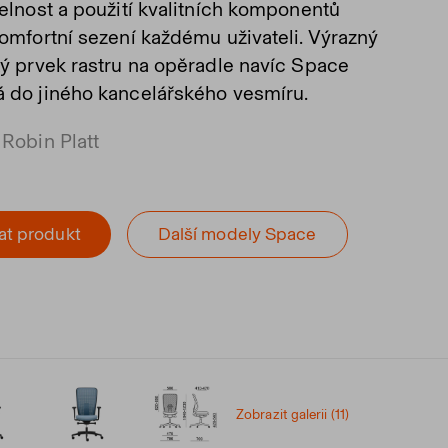
telnost a použití kvalitních komponentů
komfortní sezení každému uživateli. Výrazný
ký prvek rastru na opěradle navíc Space
 do jiného kancelářského vesmíru.
 Robin Platt
at produkt
Další modely Space
Zobrazit galerii (11)