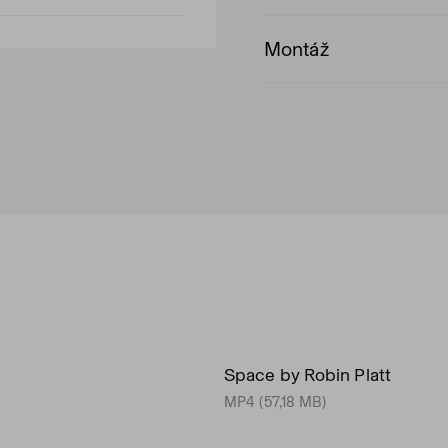
Montáž
Space by Robin Platt
MP4 (57,18 MB)