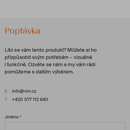
Poptávka
Líbí se vám tento produkt? Můžete si ho
přizpůsobit svým potřebám – vizuálně
i funkčně. Ozvěte se nám a my vám rádi
pomůžeme s dalším výběrem.
E
info@rim.cz
T
+420 577 112 640
Jméno