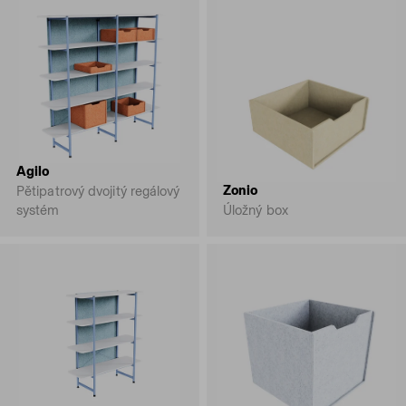
Agilo
Zonio
Pětipatrový dvojitý regálový
systém
Úložný box