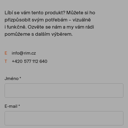
Líbí se vám tento produkt? Můžete si ho
přizpůsobit svým potřebám – vizuálně
i funkčně. Ozvěte se nám a my vám rádi
pomůžeme s dalším výběrem.
E
info@rim.cz
T
+420 577 112 640
Jméno
E-mail