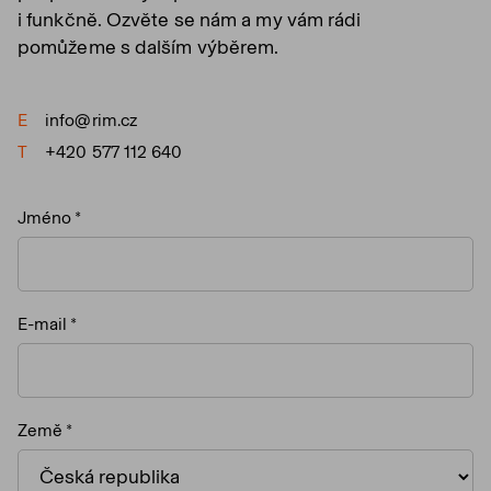
i funkčně. Ozvěte se nám a my vám rádi
pomůžeme s dalším výběrem.
E
info@rim.cz
T
+420 577 112 640
Jméno
E-mail
Země