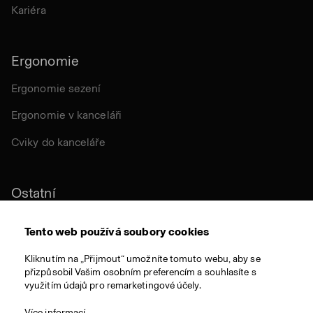
Kariéra
Ergonomie
Ergonomie sezení
Ergonomie v kanceláři
Cviky do kanceláře
Ostatní
Udržitelnost
Tento web používá soubory cookies
Certifikace
Kliknutím na „Přijmout“ umožníte tomuto webu, aby se
přizpůsobil Vašim osobním preferencím a souhlasíte s
Látky a materiály
využitím údajů pro remarketingové účely.
Ocenění
Více informací