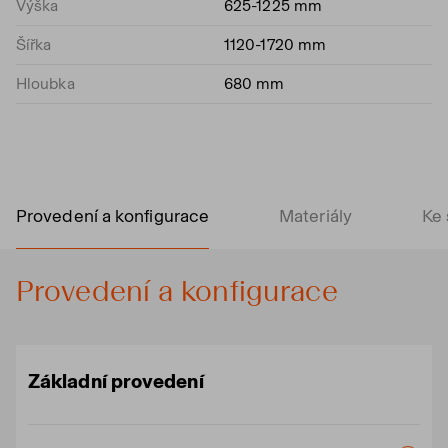
Výška
625-1225 mm
Šířka
1120-1720 mm
Hloubka
680 mm
Provedení a konfigurace
Materiály
Ke 
Provedení a konfigurace
Základní provedení