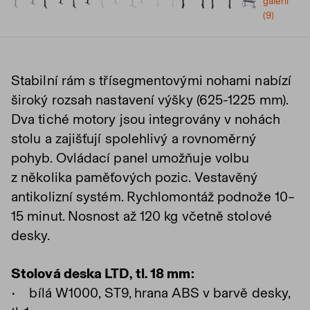
galerii
(9)
Stabilní rám s třísegmentovými nohami nabízí
široký rozsah nastavení výšky (625-1225 mm).
Dva tiché motory jsou integrovány v nohách
stolu a zajišťují spolehlivý a rovnoměrný
pohyb. Ovládací panel umožňuje volbu
z několika paměťových pozic. Vestavěný
antikolizní systém. Rychlomontáž podnože 10–
15 minut. Nosnost až 120 kg včetně stolové
desky.
Stolová deska LTD, tl. 18 mm:
• bílá W1000, ST9, hrana ABS v barvě desky,