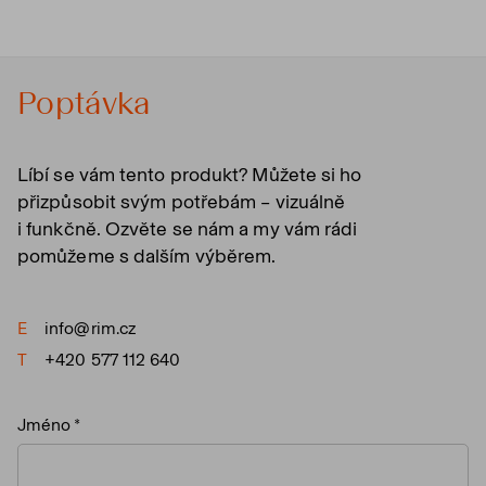
Poptávka
Líbí se vám tento produkt? Můžete si ho
přizpůsobit svým potřebám – vizuálně
i funkčně. Ozvěte se nám a my vám rádi
pomůžeme s dalším výběrem.
E
info@rim.cz
T
+420 577 112 640
Jméno