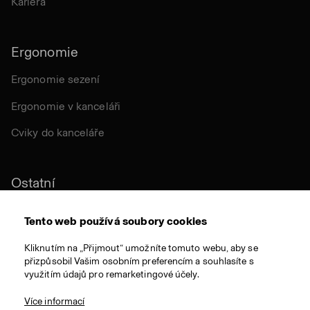
Kariéra
Ergonomie
Ergonomie sezení
Ergonomie v kanceláři
Cviky do kanceláře
Ostatní
Udržitelnost
Tento web používá soubory cookies
Certifikace
Kliknutím na „Přijmout“ umožníte tomuto webu, aby se
přizpůsobil Vašim osobním preferencím a souhlasíte s
Látky a materiály
využitím údajů pro remarketingové účely.
Ocenění
Více informací