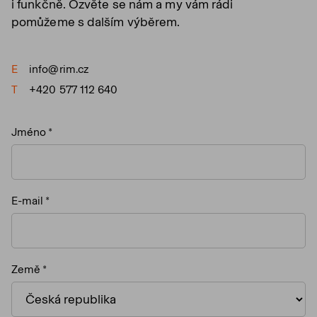
i funkčně. Ozvěte se nám a my vám rádi
pomůžeme s dalším výběrem.
E
info@rim.cz
T
+420 577 112 640
Jméno
E-mail
Země