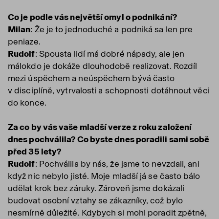
Co je podle vás největší omyl o podnikání?
Milan
: Že je to jednoduché a podniká sa len pre
peniaze.
Rudolf
: Spousta lidí má dobré nápady, ale jen
málokdo je dokáže dlouhodobě realizovat. Rozdíl
mezi úspěchem a neúspěchem bývá často
v disciplíně, vytrvalosti a schopnosti dotáhnout věci
do konce.
Za co by vás vaše mladší verze z roku založení
dnes pochválila? Co byste dnes poradili sami sobě
před 35 lety?
Rudolf
: Pochválila by nás, že jsme to nevzdali, ani
když nic nebylo jisté. Moje mladší já se často bálo
udělat krok bez záruky. Zároveň jsme dokázali
budovat osobní vztahy se zákazníky, což bylo
nesmírně důležité. Kdybych si mohl poradit zpětně,