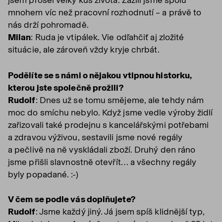
jsem prošel velký kus života. Zažili jsme spolu
mnohem víc než pracovní rozhodnutí – a právě to
nás drží pohromadě.
Milan
: Ruda je vtipálek. Vie odľahčiť aj zložité
situácie, ale zároveň vždy kryje chrbát.
Podělíte se s námi o nějakou vtipnou historku,
kterou jste společně prožili?
Rudolf
: Dnes už se tomu smějeme, ale tehdy nám
moc do smíchu nebylo. Když jsme vedle výroby židlí
zařizovali také prodejnu s kancelářskými potřebami
a zdravou výživou, sestavili jsme nové regály
a pečlivě na ně vyskládali zboží. Druhý den ráno
jsme přišli slavnostně otevřít… a všechny regály
byly popadané. :-)
V čem se podle vás doplňujete?
Rudolf
: Jsme každý jiný. Já jsem spíš klidnější typ,