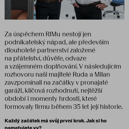
Za úspěchem RIMu nestojí jen
podnikatelský nápad, ale především
dlouholeté partnerství založené
na přátelství, důvěře, odvaze
a vzájemném doplňování. V následujícím
rozhovoru naši majitelé Ruda a Milan
zavzpomínali na začátky v pronajaté
garáži, klíčová rozhodnutí, nejtěžší
období i momenty hrdosti, které
formovaly firmu během 35 let její historie.
Každý začátek má svůj první krok. Jak si ho
pamatujete vy?