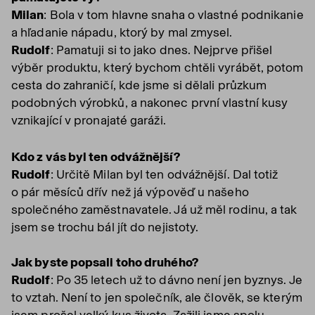
Milan
: Bola v tom hlavne snaha o vlastné podnikanie
a hľadanie nápadu, ktorý by mal zmysel.
Rudolf
: Pamatuji si to jako dnes. Nejprve přišel
výběr produktu, který bychom chtěli vyrábět, potom
cesta do zahraničí, kde jsme si dělali průzkum
podobných výrobků, a nakonec první vlastní kusy
vznikající v pronajaté garáži.
Kdo z vás byl ten odvážnější?
Rudolf
: Určitě Milan byl ten odvážnější. Dal totiž
o pár měsíců dřív než já výpověď u našeho
společného zaměstnavatele. Já už měl rodinu, a tak
jsem se trochu bál jít do nejistoty.
Jak byste popsali toho druhého?
Rudolf
: Po 35 letech už to dávno není jen byznys. Je
to vztah. Není to jen společník, ale člověk, se kterým