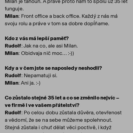
Milan je tahoun. A právě proto nám to spolu už 35 let
funguje.
Milan
: Front office a back office. Každý z nás má
svoju rolu a práve v tom sa dobre dopĺňame.
Kdo z vás má lepší paměť?
Rudolf
: Jak na co, ale asi Milan.
Milan
: Obidvaja nič moc… :-))
Kdy a v čem jste se naposledy neshodli?
Rudolf
: Nepamatuji si.
Milan
: Ani ja. :-)
Co zůstalo stejné 35 let a co se změnilo nejvíc –
ve firmě i ve vašem přátelství?
Rudolf
: Po celou dobu zůstala důvěra, otevřenost
a vědomí, že se na sebe můžeme spolehnout.
Stejná zůstala i chuť dělat věci poctivě, i když