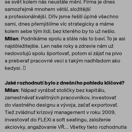
se svět kolem nás neustále mění. Firma je dnes
samozřejmě mnohem větší, složitější
a profesionálnější. Dřív jsme řešili úplně všechno
sami, dnes přemýšlíme víc strategicky a máme
kolem sebe tým lidí, bez kterého by to už nešlo.
Milan
: Podnikáme spolu a stále nás to baví. To je asi
najdôležitejšie. Len naše roky a zdravie nám už
nedovoľujú spolu športovať, potom si zájsť na pivo
a preberať pracovné veci s takým nadhľadom ako
kedysi. 
Jaké rozhodnutí bylo z dnešního pohledu klíčové?
Milan
: Nápad vyrábať stoličky bez kapitálu,
zamestnávať kvalitných pracovníkov, investovať
do vlastného designu a vývoja, začať exportovať.
Tiež zvládnuť krizový management v roku 2009,
investovať do FLEXi a soft seatingu, založenie
akciovky, angažovanie VŘ… Všetky tieto rozhodnutia