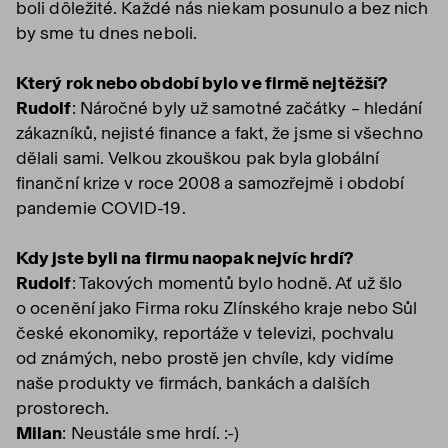
boli dôležité. Každé nás niekam posunulo a bez nich
by sme tu dnes neboli.
Který rok nebo období bylo ve firmě nejtěžší?
Rudolf
: Náročné byly už samotné začátky – hledání
zákazníků, nejisté finance a fakt, že jsme si všechno
dělali sami. Velkou zkouškou pak byla globální
finanční krize v roce 2008 a samozřejmě i období
pandemie COVID-19.
Kdy jste byli na firmu naopak nejvíc hrdí?
Rudolf
: Takových momentů bylo hodně. Ať už šlo
o ocenění jako Firma roku Zlínského kraje nebo Sůl
české ekonomiky, reportáže v televizi, pochvalu
od známých, nebo prostě jen chvíle, kdy vidíme
naše produkty ve firmách, bankách a dalších
prostorech.
Milan
: Neustále sme hrdí. :-)