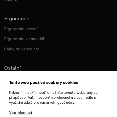
Ergonomie
Ergonomie sezení
Ergonomie v kanceláři
Cviky do kanceláře
Ostatní
Udržitelnost
Tento web používá soubory cookies
Certifikace
Kliknutím na „Přijmout“ umožníte tomuto webu, aby se
přizpůsobil Vašim osobním preferencím a souhlasíte s
Látky a materiály
využitím údajů pro remarketingové účely.
Ocenění
Více informací