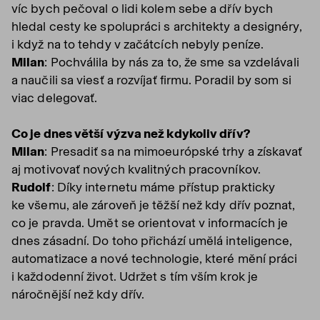
víc bych pečoval o lidi kolem sebe a dřív bych
hledal cesty ke spolupráci s architekty a designéry,
i když na to tehdy v začátcích nebyly peníze.
Milan
: Pochválila by nás za to, že sme sa vzdelávali
a naučili sa viesť a rozvíjať firmu. Poradil by som si
viac delegovať.
Co je dnes větší výzva než kdykoliv dřív?
Milan
: Presadiť sa na mimoeurópské trhy a získavať
aj motivovať nových kvalitných pracovníkov.
Rudolf
: Díky internetu máme přístup prakticky
ke všemu, ale zároveň je těžší než kdy dřív poznat,
co je pravda. Umět se orientovat v informacích je
dnes zásadní. Do toho přichází umělá inteligence,
automatizace a nové technologie, které mění práci
i každodenní život. Udržet s tím vším krok je
náročnější než kdy dřív.