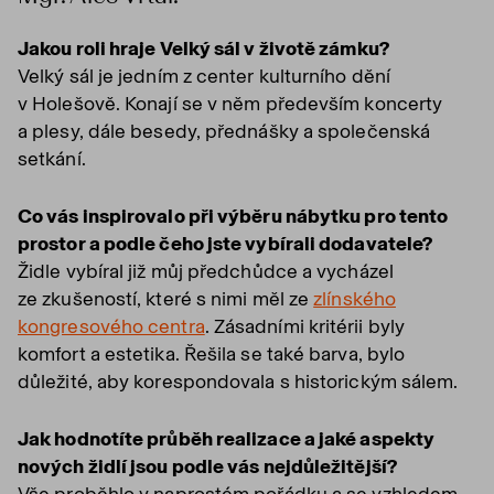
Jakou roli hraje Velký sál v životě zámku?
Velký sál je jedním z center kulturního dění
v Holešově. Konají se v něm především koncerty
a plesy, dále besedy, přednášky a společenská
setkání.
Co vás inspirovalo při výběru nábytku pro tento
prostor a podle čeho jste vybírali dodavatele?
Židle vybíral již můj předchůdce a vycházel
ze zkušeností, které s nimi měl ze
zlínského
kongresového centra
. Zásadními kritérii byly
komfort a estetika. Řešila se také barva, bylo
důležité, aby korespondovala s historickým sálem.
Jak hodnotíte průběh realizace a jaké aspekty
nových židlí jsou podle vás nejdůležitější?