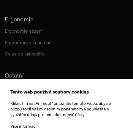
Ergonomie
Ergonomie sezení
Ergonomie v kanceláři
Cviky do kanceláře
Ostatní
Udržitelnost
Tento web používá soubory cookies
Certifikace
Kliknutím na „Přijmout“ umožníte tomuto webu, aby se
přizpůsobil Vašim osobním preferencím a souhlasíte s
Látky a materiály
využitím údajů pro remarketingové účely.
Ocenění
Více informací