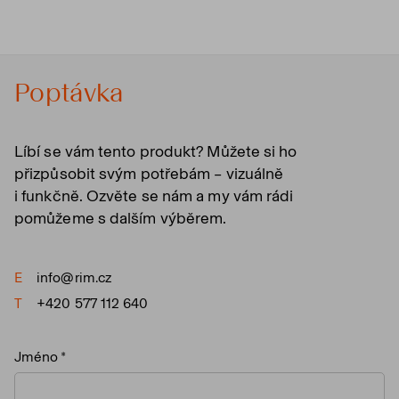
Poptávka
Líbí se vám tento produkt? Můžete si ho
přizpůsobit svým potřebám – vizuálně
i funkčně. Ozvěte se nám a my vám rádi
pomůžeme s dalším výběrem.
E
info@rim.cz
T
+420 577 112 640
Jméno