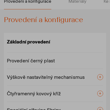
Provedení a konfigurace
Materiály
Ke 
Provedení a konfigurace
Základní provedení
Provedení černý plast
Výškově nastavitelný mechanismus
Čtyřramenný kovový kříž
Speciální síťovina Shrinx