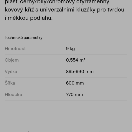
plast, černý/bílý/chromový čtyřramenný
kovový kříž s univerzálními kluzáky pro tvrdou
i měkkou podlahu.
Technické parametry
Hmotnost
9 kg
Objem
0,554 m³
Výška
895-990 mm
Šířka
600 mm
Hloubka
770 mm