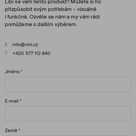
Líbí se vám tento produkt? Můžete si ho
přizpůsobit svým potřebám – vizuálně
i funkčně. Ozvěte se nám a my vám rádi
pomůžeme s dalším výběrem.
E
info@rim.cz
T
+420 577 112 640
Jméno
E-mail
Země