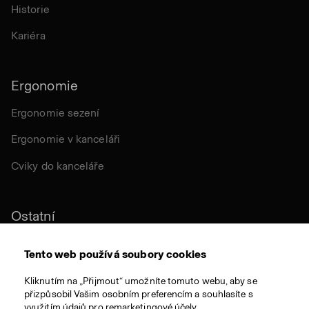
Historie
Kariéra
Ergonomie
Ergonomie sezení
Ergonomie v kanceláři
Cviky do kanceláře
Ostatní
Udržitelnost
Tento web používá soubory cookies
Certifikace
Kliknutím na „Přijmout“ umožníte tomuto webu, aby se
přizpůsobil Vašim osobním preferencím a souhlasíte s
Látky a materiály
využitím údajů pro remarketingové účely.