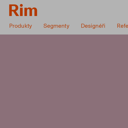
Produkty
Segmenty
Designéři
Ref