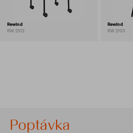
Rewind
Rewind
RW 2102
RW 2103
Poptávka