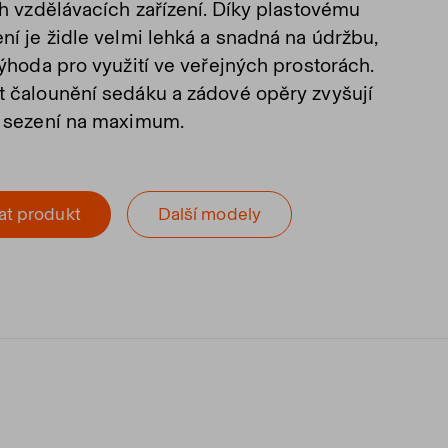
ch vzdělávacích zařízení. Díky plastovému
ní je židle velmi lehká a snadná na údržbu,
výhoda pro využití ve veřejných prostorách.
 čalounění sedáku a zádové opěry zvyšují
 sezení na maximum.
at produkt
Další modely