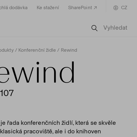
chlá dodávka
Ke stažení
SharePoint
CZ
Vyhledat
odukty
Konferenční židle
Rewind
ewind
107
e řada konferenčních židlí, která se skvěle
klasická pracoviště, ale i do knihoven