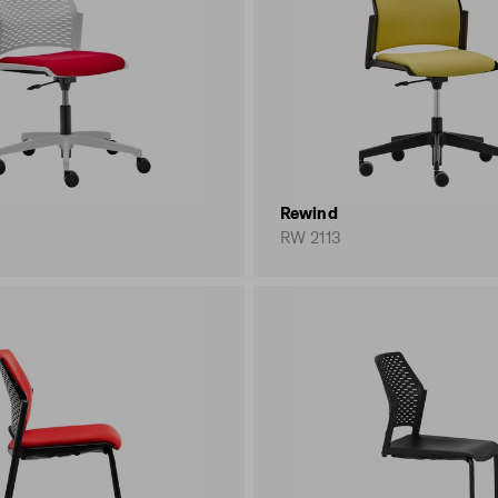
Rewind
RW 2113