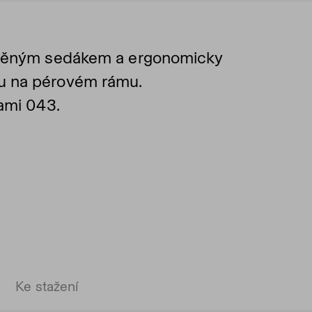
ouněným sedákem a ergonomicky
u na pérovém rámu.
kami 043.
Ke stažení