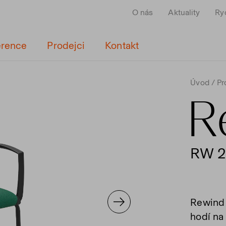
O nás
Aktuality
Ry
erence
Prodejci
Kontakt
Úvod
Pr
R
RW 2
Rewind j
hodí na 