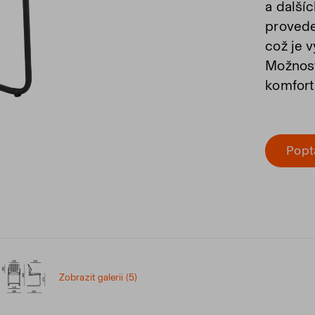
a další
provede
což je 
Možnost
komfort
Popt
Zobrazit galerii (5)