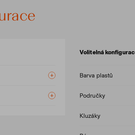
gurace
Volitelná konfigura
Barva plastů
Područky
Kluzáky