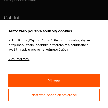
Cviky do kanceláře
Ostatní
Udržitelnost
Tento web používá soubory cookies
Certifikace
Kliknutím na „Přijmout“ umožníte tomuto webu, aby se
přizpůsobil Vašim osobním preferencím a souhlasíte s
Látky a materiály
využitím údajů pro remarketingové účely.
Ocenění
Více informací
Přijmout
© 2021 RIM CZ a.s. / Všechna práva vyhrazena / Webdesign:
Studio 9
Nastavení osobních preferencí
Obchodní podmínky
Ochrana osobních údajů
Operační programy EU
Nastavení soukromí