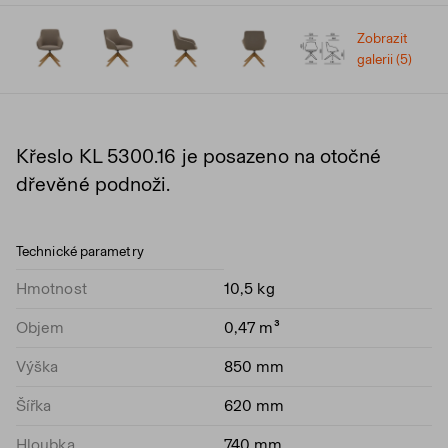
Zobrazit
galerii (5)
Křeslo KL 5300.16 je posazeno na otočné
dřevěné podnoži.
Technické parametry
Hmotnost
10,5 kg
Objem
0,47 m³
Výška
850 mm
Šířka
620 mm
Hloubka
740 mm