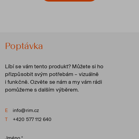
Poptávka
Líbí se vám tento produkt? Můžete si ho
přizpůsobit svým potřebám – vizuálně
i funkčně. Ozvěte se nám a my vám rádi
pomůžeme s dalším výběrem.
E
info@rim.cz
T
+420 577 112 640
Jméno