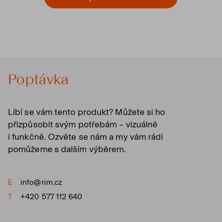
Poptávka
Líbí se vám tento produkt? Můžete si ho
přizpůsobit svým potřebám – vizuálně
i funkčně. Ozvěte se nám a my vám rádi
pomůžeme s dalším výběrem.
E
info@rim.cz
T
+420 577 112 640