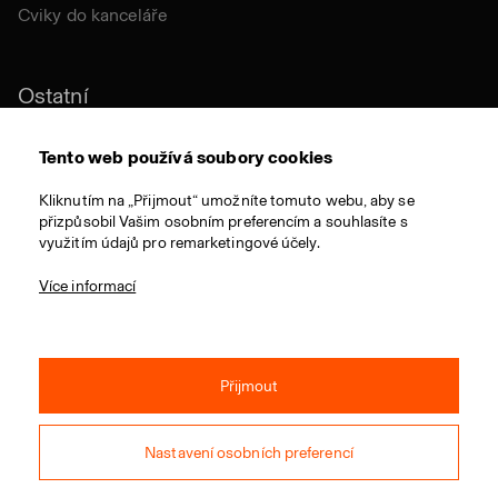
Cviky do kanceláře
Ostatní
Udržitelnost
Tento web používá soubory cookies
Certifikace
Kliknutím na „Přijmout“ umožníte tomuto webu, aby se
přizpůsobil Vašim osobním preferencím a souhlasíte s
Látky a materiály
využitím údajů pro remarketingové účely.
Ocenění
Více informací
Přijmout
© 2021 RIM CZ a.s. / Všechna práva vyhrazena / Webdesign:
Studio 9
Nastavení osobních preferencí
Obchodní podmínky
Ochrana osobních údajů
Operační programy EU
Nastavení soukromí