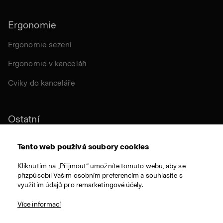
Ergonomie
Ergonomie sezení
Ergonomie v kanceláři
Cviky do kanceláře
Ostatní
Udržitelnost
Tento web používá soubory cookies
Certifikace
Kliknutím na „Přijmout“ umožníte tomuto webu, aby se
přizpůsobil Vašim osobním preferencím a souhlasíte s
Látky a materiály
využitím údajů pro remarketingové účely.
Ocenění
Více informací