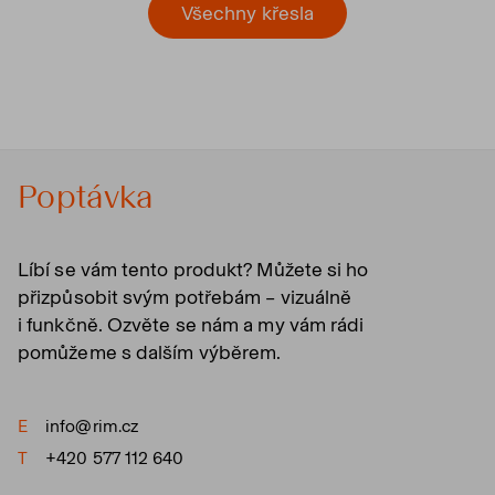
Všechny křesla
Poptávka
Líbí se vám tento produkt? Můžete si ho
přizpůsobit svým potřebám – vizuálně
i funkčně. Ozvěte se nám a my vám rádi
pomůžeme s dalším výběrem.
E
info@rim.cz
T
+420 577 112 640