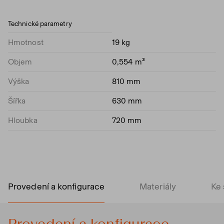
Technické parametry
Hmotnost
19 kg
Objem
0,554 m³
Výška
810 mm
Šířka
630 mm
Hloubka
720 mm
Provedení a konfigurace
Materiály
Ke 