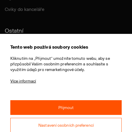
Cviky do kanceláře
Ostatní
Udržitelnost
Tento web používá soubory cookies
Certifikace
Kliknutím na „Přijmout“ umožníte tomuto webu, aby se
přizpůsobil Vašim osobním preferencím a souhlasíte s
Látky a materiály
využitím údajů pro remarketingové účely.
Ocenění
Více informací
Přijmout
© 2021 RIM CZ a.s. / Všechna práva vyhrazena / Webdesign:
Studio 9
Nastavení osobních preferencí
Obchodní podmínky
Ochrana osobních údajů