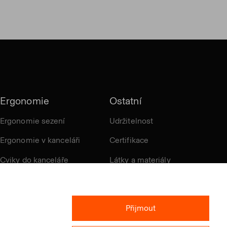
Ergonomie
Ostatní
Ergonomie sezení
Udržitelnost
Ergonomie v kanceláři
Certifikace
Cviky do kanceláře
Látky a materiály
Ocenění
Přijmout