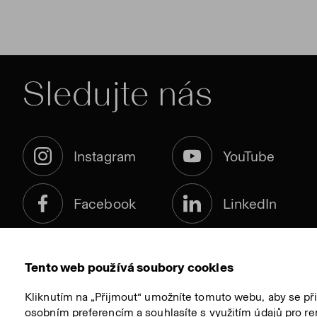
Sledujte nás
Instagram
YouTube
Facebook
LinkedIn
Tento web používá soubory cookies
Kliknutím na „Přijmout“ umožníte tomuto webu, aby se př
osobním preferencím a souhlasíte s využitím údajů pro re