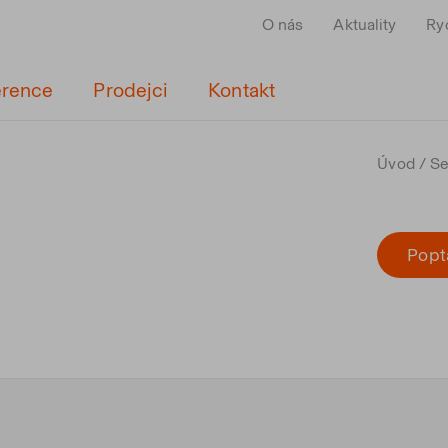
O nás
Aktuality
Ry
erence
Prodejci
Kontakt
Úvod
S
Popt