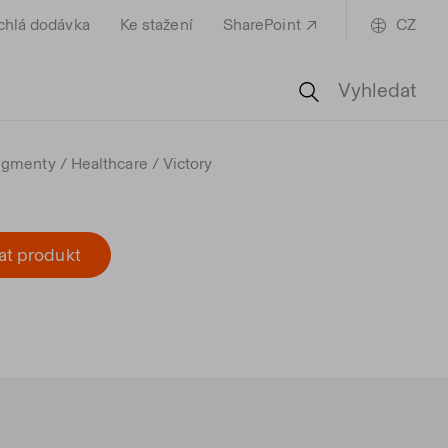
chlá dodávka
Ke stažení
SharePoint
CZ
Vyhledat
egmenty
Healthcare
Victory
at produkt