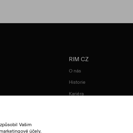
RIM CZ
O nás
Historie
Kariéra
izpůsobil Vašim
marketingové účely.