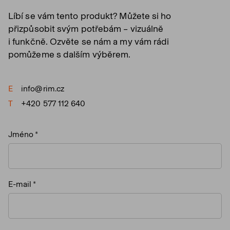
Líbí se vám tento produkt? Můžete si ho
přizpůsobit svým potřebám – vizuálně
i funkčně. Ozvěte se nám a my vám rádi
pomůžeme s dalším výběrem.
E
info@rim.cz
T
+420 577 112 640
Jméno
E-mail